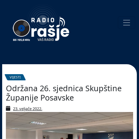
Welcome
to
our
website!
Pretraživanje
VIJESTI
Održana 26. sjednica Skupštine
Županije Posavske
23. veljače 2022.