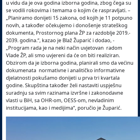
u vidu da je ova godina izborna godina, zbog čega su
se vodili rokovima i temama o kojim će raspravljati. –
„Planiramo donijeti 15 zakona, od kojih je 11 potpuno
novih, a također očekujemo i donošenje strateškog
dokumenta, Prostornog plana ŽP za razdoblje 2019.-
2039. godina.“, kazao je Blaž Župarić i dodao, -
„Program rada je na neki način uvjetovan radom
Vlade ŽP, ali smo uvjereni da će on biti realiziran.
Obzirom da je izborna godina, planirali smo da većinu
dokumenata normativne i analitičko informativne
djelatnosti pokušamo donijeti u prva tri kvartala
godine. Skupština također želi nastaviti uspješnu
suradnju sa svim razinama izvršne i zakonodavne
vlasti u BiH, sa OHR-om, OESS-om, nevladinim
institucijama, kao i medijima“, poručio je Župarić.