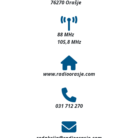
76270 Orašje
88 MHz
105,8 MHz
www.radioorasje.com
031 712 270