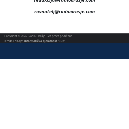
redakcija@radioorasje.com
ravnatelj@radioorasje.com
Copyright © 2026. Radio Orašje. Sva prava pridržana.
Izrada i dizajn:
Informatička djelatnost "ID2"