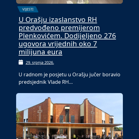
VIJESTI
U Orašju izaslanstvo RH
predvođeno premijerom
Plenkovićem. Dodijeljeno 276
ugovora vrijednih oko 7
milijuna eura
29. srpnja 2026.
U radnom je posjetu u Orašju jučer boravio
predsjednik Vlade RH…