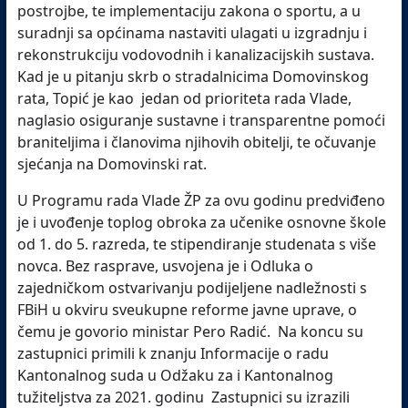
postrojbe, te implementaciju zakona o sportu, a u
suradnji sa općinama nastaviti ulagati u izgradnju i
rekonstrukciju vodovodnih i kanalizacijskih sustava.
Kad je u pitanju skrb o stradalnicima Domovinskog
rata, Topić je kao jedan od prioriteta rada Vlade,
naglasio osiguranje sustavne i transparentne pomoći
braniteljima i članovima njihovih obitelji, te očuvanje
sjećanja na Domovinski rat.
U Programu rada Vlade ŽP za ovu godinu predviđeno
je i uvođenje toplog obroka za učenike osnovne škole
od 1. do 5. razreda, te stipendiranje studenata s više
novca. Bez rasprave, usvojena je i Odluka o
zajedničkom ostvarivanju podijeljene nadležnosti s
FBiH u okviru sveukupne reforme javne uprave, o
čemu je govorio ministar Pero Radić. Na koncu su
zastupnici primili k znanju Informacije o radu
Kantonalnog suda u Odžaku za i Kantonalnog
tužiteljstva za 2021. godinu Zastupnici su izrazili