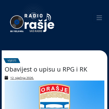
Welcome
to
our
website!
Pretraživanje
VIJESTI
Obavijest o upisu u RPG i RK
12. siječnja 2026.