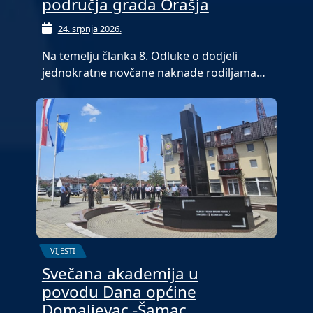
područja grada Orašja
24. srpnja 2026.
Na temelju članka 8. Odluke o dodjeli
jednokratne novčane naknade rodiljama…
VIJESTI
Svečana akademija u
povodu Dana općine
Domaljevac -Šamac