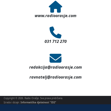
www.radioorasje.com
031 712 270
redakcija@radioorasje.com
ravnatelj@radioorasje.com
Copyright © 2026. Radio Orašje. Sva prava pridržana.
Izrada i dizajn:
Informatička djelatnost "ID2"