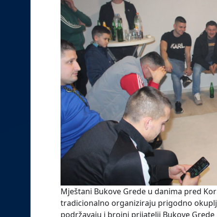
Mještani Bukove Grede u danima pred Kori
tradicionalno organiziraju prigodno okuplj
podržavaju i brojni prijatelji Bukove Grede i