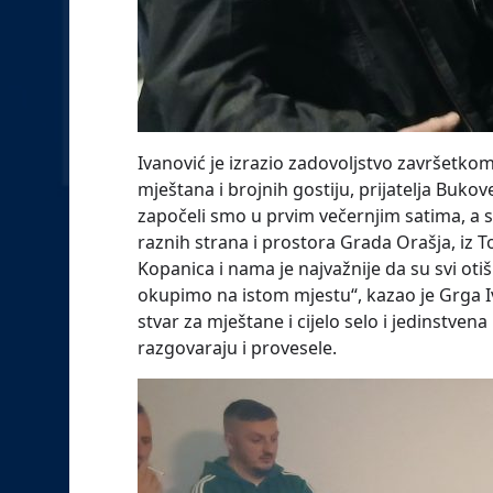
Ivanović je izrazio zadovoljstvo završetko
mještana i brojnih gostiju, prijatelja Buko
započeli smo u prvim večernjim satima, a sve
raznih strana i prostora Grada Orašja, iz To
Kopanica i nama je najvažnije da su svi oti
okupimo na istom mjestu“, kazao je Grga Iv
stvar za mještane i cijelo selo i jedinstvena
razgovaraju i provesele.