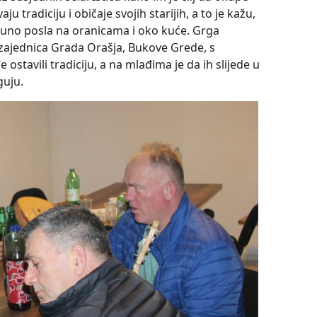
u tradiciju i običaje svojih starijih, a to je kažu,
no posla na oranicama i oko kuće. Grga
 zajednica Grada Orašja, Bukove Grede, s
 ostavili tradiciju, a na mlađima je da ih slijede u
guju.