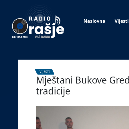
Welcome
to
our
Naslovna
Vijesti
website!
VIJESTI
Mještani Bukove Gred
tradicije
29. siječnja 2026.