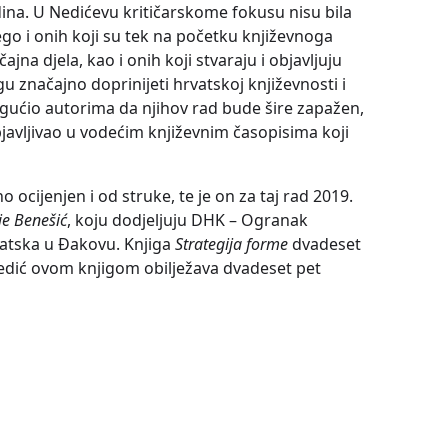
ina. U Nedićevu kritičarskome fokusu nisu bila
ego i onih koji su tek na početku književnoga
jna djela, kao i onih koji stvaraju i objavljuju
gu značajno doprinijeti hrvatskoj književnosti i
ogućio autorima da njihov rad bude šire zapažen,
bjavljivao u vodećim književnim časopisima koji
o ocijenjen i od struke, te je on za taj rad 2019.
ije Benešić
, koju dodjeljuju DHK – Ogranak
vatska u Đakovu. Knjiga
Strategija forme
dvadeset
edić ovom knjigom obilježava dvadeset pet