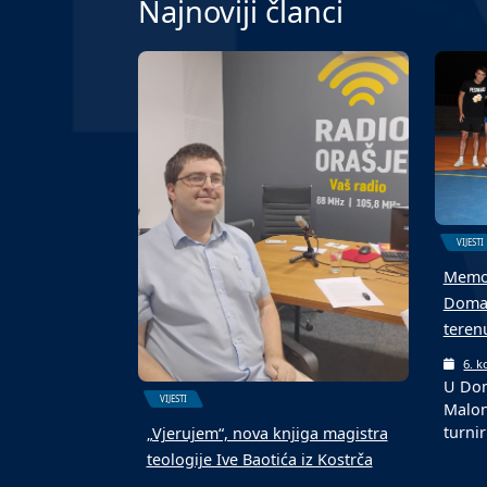
Najnoviji članci
VIJESTI
Memor
Domal