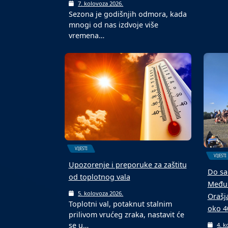
teren
6. k
U Dom
VIJESTI
Malon
turnir
„Vjerujem“, nova knjiga magistra
teologije Ive Baotića iz Kostrča
7. kolovoza 2026.
Sezona je godišnjih odmora, kada
mnogi od nas izdvoje više
vremena…
VIJESTI