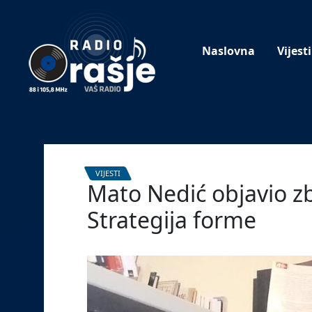
Welcome
to
our
Naslovna
Vijesti
website!
VIJESTI
Mato Nedić objavio zbi
Strategija forme
15. lipnja 2022.