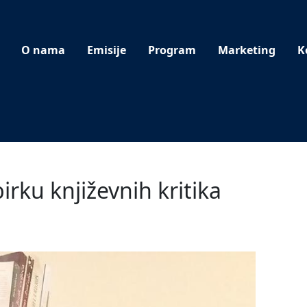
O nama
Emisije
Program
Marketing
K
rku književnih kritika