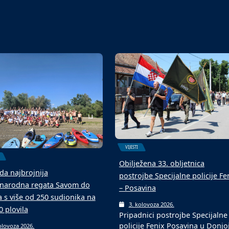
u s novom podlogom
ekipa
olovoza 2026.
6. kolovoza 2026.
aljevcu je održan 4.
Malonogometni turniri u srpnju
ogometni memorijalni
kolovozu tradicionalni su među
 „Mato Matić“, koji…
ljetnim događajima…
VIJESTI