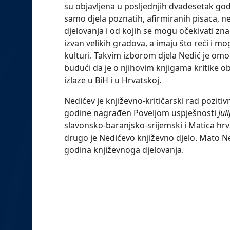
su objavljena u posljednjih dvadesetak god
samo djela poznatih, afirmiranih pisaca, n
djelovanja i od kojih se mogu očekivati znača
izvan velikih gradova, a imaju što reći i mo
kulturi. Takvim izborom djela Nedić je om
budući da je o njihovim knjigama kritike o
izlaze u BiH i u Hrvatskoj.
Nedićev je književno-kritičarski rad pozitivn
godine nagrađen Poveljom uspješnosti
Jul
slavonsko-baranjsko-srijemski i Matica hr
drugo je Nedićevo književno djelo. Mato N
godina književnoga djelovanja.