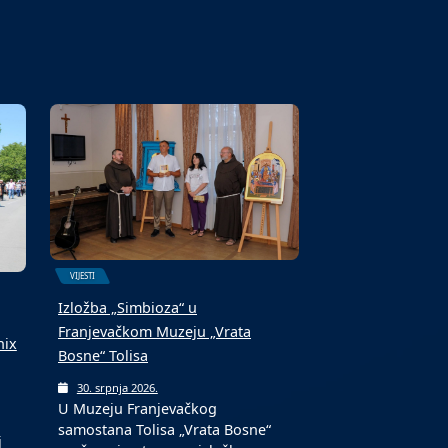
6. kolovoza 2026.
Fond za profesionalnu
 i
rehabilitaciju i zapošljavanje
osoba sa invaliditetom jučer je…
VIJESTI