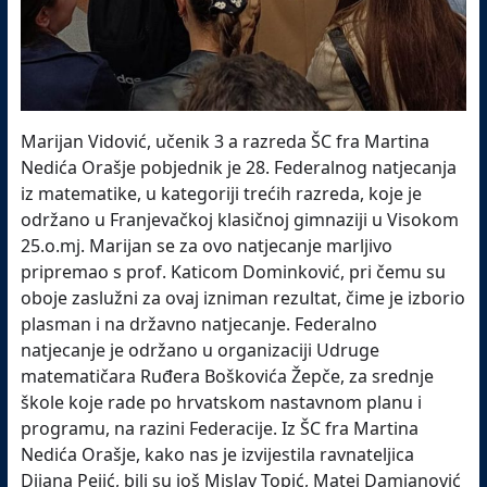
Marijan Vidović, učenik 3 a razreda ŠC fra Martina
Nedića Orašje pobjednik je 28. Federalnog natjecanja
iz matematike, u kategoriji trećih razreda, koje je
održano u Franjevačkoj klasičnoj gimnaziji u Visokom
25.o.mj. Marijan se za ovo natjecanje marljivo
pripremao s prof. Katicom Dominković, pri čemu su
oboje zaslužni za ovaj izniman rezultat, čime je izborio
plasman i na državno natjecanje. Federalno
natjecanje je održano u organizaciji Udruge
matematičara Ruđera Boškovića Žepče, za srednje
škole koje rade po hrvatskom nastavnom planu i
programu, na razini Federacije. Iz ŠC fra Martina
Nedića Orašje, kako nas je izvijestila ravnateljica
Dijana Pejić, bili su još Mislav Topić, Matej Damjanović