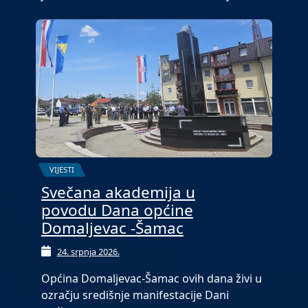
VIJESTI
Svečana akademija u
povodu Dana općine
Domaljevac -Šamac
24. srpnja 2026.
Općina Domaljevac-Šamac ovih dana živi u
ozračju središnje manifestacije Dani