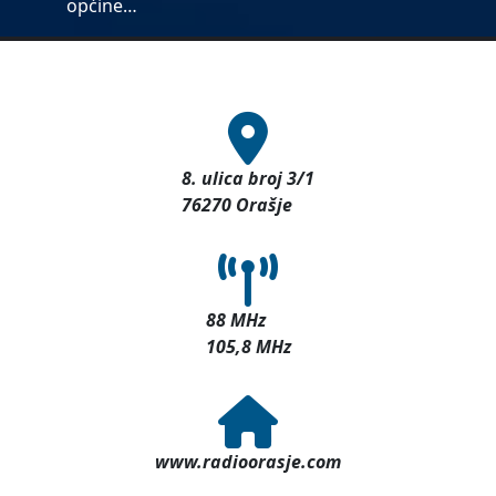
općine…
8. ulica broj 3/1
76270 Orašje
88 MHz
105,8 MHz
www.radioorasje.com