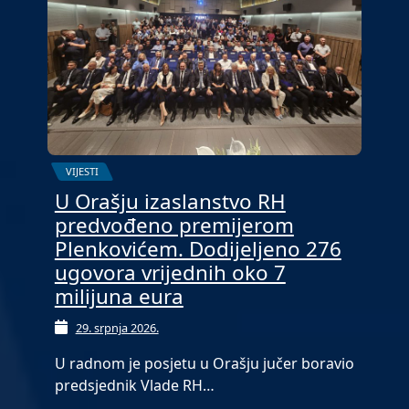
VIJESTI
U Orašju izaslanstvo RH
predvođeno premijerom
Plenkovićem. Dodijeljeno 276
ugovora vrijednih oko 7
milijuna eura
29. srpnja 2026.
U radnom je posjetu u Orašju jučer boravio
predsjednik Vlade RH…