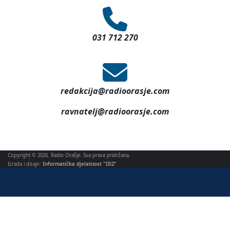
031 712 270
redakcija@radioorasje.com
ravnatelj@radioorasje.com
Copyright © 2026. Radio Orašje. Sva prava pridržana.
Izrada i dizajn:
Informatička djelatnost "ID2"