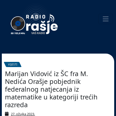
Welcome
to
our
website!
Pretraživanje
VIJESTI
Marijan Vidović iz ŠC fra M.
Nedića Orašje pobjednik
federalnog natjecanja iz
matematike u kategoriji trećih
razreda
27. ožujka 2023.