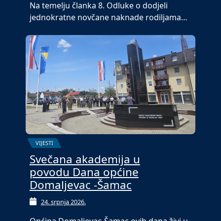
Na temelju članka 8. Odluke o dodjeli
jednokratne novčane naknade rodiljama…
VIJESTI
Svečana akademija u
povodu Dana općine
Domaljevac -Šamac
24. srpnja 2026.
Općina Domaljevac-Šamac ovih dana živi u