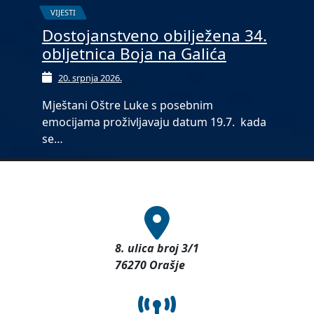
VIJESTI
Dostojanstveno obilježena 34.
obljetnica Boja na Galića
20. srpnja 2026.
Mještani Oštre Luke s posebnim
emocijama proživljavaju datum 19.7. kada
se…
8. ulica broj 3/1
76270 Orašje