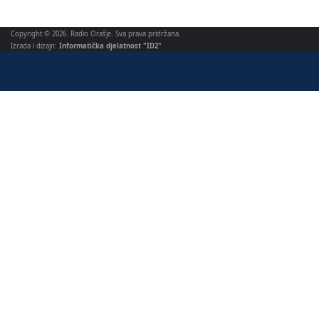
Copyright © 2026. Radio Orašje. Sva prava pridržana.
Izrada i dizajn:
Informatička djelatnost "ID2"