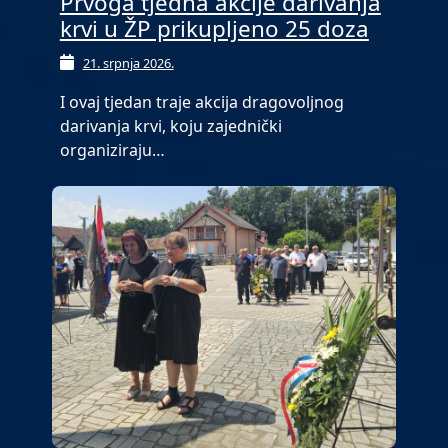
Prvoga tjedna akcije darivanja
krvi u ŽP prikupljeno 25 doza
21. srpnja 2026.
I ovaj tjedan traje akcija dragovoljnog
darivanja krvi, koju zajednički
organiziraju…