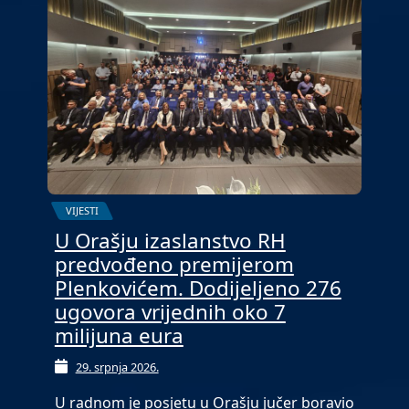
VIJESTI
U Orašju izaslanstvo RH
predvođeno premijerom
Plenkovićem. Dodijeljeno 276
ugovora vrijednih oko 7
milijuna eura
29. srpnja 2026.
U radnom je posjetu u Orašju jučer boravio