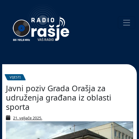
Welcome
to
our
website!
Pretraživanje
VIJESTI
Javni poziv Grada Orašja za
udruženja građana iz oblasti
sporta
21. veljače 2025.