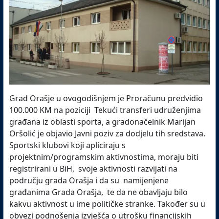
Grad Orašje u ovogodišnjem je Proračunu predvidio
100.000 KM na poziciji Tekući transferi udruženjima
građana iz oblasti sporta, a gradonačelnik Marijan
Oršolić je objavio Javni poziv za dodjelu tih sredstava.
Sportski klubovi koji apliciraju s
projektnim/programskim aktivnostima, moraju biti
registrirani u BiH, svoje aktivnosti razvijati na
području grada Orašja i da su namijenjene
građanima Grada Orašja, te da ne obavljaju bilo
kakvu aktivnost u ime političke stranke. Također su u
obvezi podnošenja izvješća o utrošku financijskih