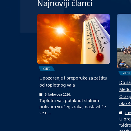
Najnoviji članci
VIJESTI
VIJESTI
Upozorenje i preporuke za zaštitu
Do sa
od toplotnog vala
Međun
5. kolovoza 2026.
Orašj
Toplotni val, potaknut stalnim
oko 4
prilivom vrućeg zraka, nastavit će
se u…
4. k
U org
“Sidr