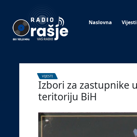
Welcome
to
our
Naslovna
Vijesti
website!
VIJESTI
Izbori za zastupnike 
teritoriju BiH
15. travnja 2024.