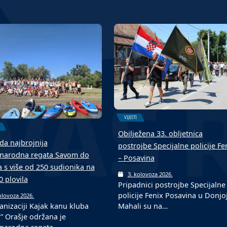
VIJESTI
Obilježena 33. obljetnica
da najbrojnija
postrojbe Specijalne policije Fe
arodna regata Savom do
– Posavina
a s više od 250 sudionika na
3. kolovoza 2026.
0 plovila
Pripadnici postrojbe Specijalne
policije Fenix Posavina u Donjo
olovoza 2026.
Mahali su na…
anizaciji Kajak kanu kluba
o” Orašje održana je