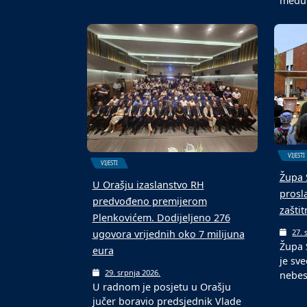
među
VIJESTI
VIJESTI
Župa 
U Orašju izaslanstvo RH
prosl
predvođeno premijerom
zašti
Plenkovićem. Dodijeljeno 276
27. 
ugovora vrijednih oko 7 milijuna
Župa 
eura
je sve
29. srpnja 2026.
nebe
U radnom je posjetu u Orašju
jučer boravio predsjednik Vlade