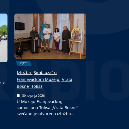
VIJESTI
Izložba „Simbioza“ u
Franjevačkom Muzeju „Vrata
nix
Bosne“ Tolisa
30. srpnja 2026.
U Muzeju Franjevačkog
samostana Tolisa „Vrata Bosne“
j
svečano je otvorena izložba…