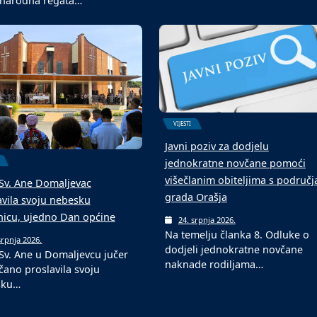
narodna regata…
VIJESTI
Javni poziv za dodjelu
jednokratne novčane pomoći
višečlanim obiteljima s područj
Sv. Ane Domaljevac
grada Orašja
avila svoju nebesku
tnicu, ujedno Dan općine
24. srpnja 2026.
Na temelju članka 8. Odluke o
srpnja 2026.
dodjeli jednokratne novčane
Sv. Ane u Domaljevcu jučer
naknade rodiljama…
čano proslavila svoju
sku…