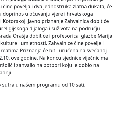
 čine povelja i dva jednostruka zlatna dukata, će
, za doprinos u očuvanju vjere i hrvatskoga
i Kotorskoj. Javno priznanje Zahvalnica dobit će
religijskoga dijaloga i suživota na području
Grada Orašja dobit će i profesorica glazbe Marija
 kulture i umjetnosti. Zahvalnice čine povelje i
ureatima Priznanja će biti uručena na svečanoj
2.10. ove godine. Na koncu sjednice vijećnicima
šolić i zahvalio na potpori koju je dobio na
adnji.
mo sutra u našem programu od 10 sati.