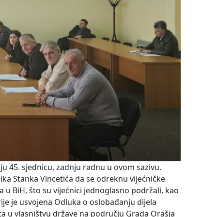
ju 45. sjednicu, zadnju radnu u ovom sazivu.
nika Stanka Vincetića da se odreknu vijećničke
 BiH, što su vijećnici jednoglasno podržali, kao
rije je usvojena Odluka o oslobađanju dijela
a u vlasništvu države na području Grada Orašja