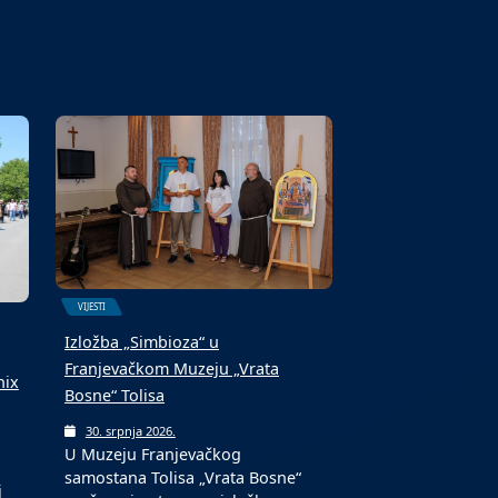
6. kolovoza 2026.
Fond za profesionalnu
 i
rehabilitaciju i zapošljavanje
osoba sa invaliditetom jučer je…
VIJESTI