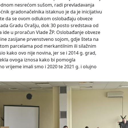
rirodnom nesrećom sušom, radi prevladavanja
ik gradonačelnika istaknuo je da je inicijativu
, te da se ovom odlukom oslobađaju obveze
ipada Gradu Orašju, dok 30 posto sredstava od
a ide u proračun Vlade ŽP. Oslobađanje obveze
ine zasijane prvenstveno sojom, gdje šteta na
otom parcelama pod merkantilnim ili silažnim
 kako ovo nije novina, jer se i 2014 g. grad,
drekla ovoga iznosa kako bi pomogla
 vrijeme imali smo i 2020 te 2021 g. i olujno