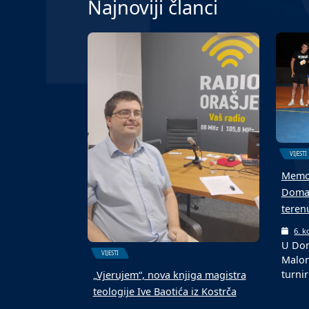
Najnoviji članci
VIJESTI
Memor
Domal