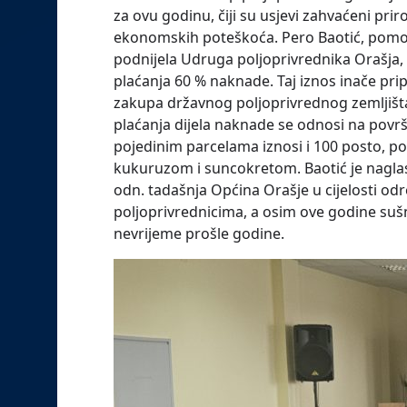
za ovu godinu, čiji su usjevi zahvaćeni p
ekonomskih poteškoća. Pero Baotić, pomoćn
podnijela Udruga poljoprivrednika Orašja
plaćanja 60 % naknade. Taj iznos inače pr
zakupa državnog poljoprivrednog zemljišt
plaćanja dijela naknade se odnosi na površ
pojedinim parcelama iznosi i 100 posto, p
kukuruzom i suncokretom. Baotić je naglasio
odn. tadašnja Općina Orašje u cijelosti o
poljoprivrednicima, a osim ove godine sušno
nevrijeme prošle godine.