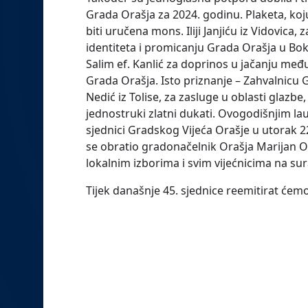
Grada Orašja za 2024. godinu. Plaketa, koju
biti uručena mons. Iliji Janjiću iz Vidovica
identiteta i promicanju Grada Orašja u Bok
Salim ef. Kanlić za doprinos u jačanju među
Grada Orašja. Isto priznanje – Zahvalnicu 
Nedić iz Tolise, za zasluge u oblasti glazbe,
jednostruki zlatni dukati. Ovogodišnjim la
sjednici Gradskog Vijeća Orašje u utorak 2
se obratio gradonačelnik Orašja Marijan Or
lokalnim izborima i svim vijećnicima na sur
Tijek današnje 45. sjednice reemitirat će