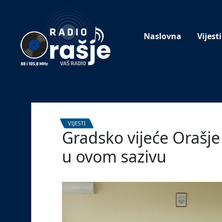
Welcome
to
our
Naslovna
Vijesti
website!
VIJESTI
Gradsko vijeće Orašje
u ovom sazivu
17. listopada 2024.