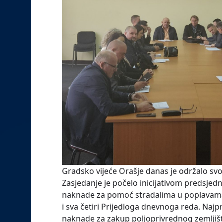
Gradsko vijeće Orašje danas je održalo svo
Zasjedanje je počelo inicijativom predsjed
naknade za pomoć stradalima u poplavama u
i sva četiri Prijedloga dnevnoga reda. Najp
naknade za zakup poljoprivrednog zemljišt