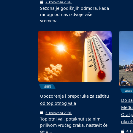
teren
6. k
U Dom
VIJESTI
Malon
turnir
„Vjerujem“, nova knjiga magistra
teologije Ive Baotića iz Kostrča
7. kolovoza 2026.
Sezona je godišnjih odmora, kada
mnogi od nas izdvoje više
vremena…
VIJESTI