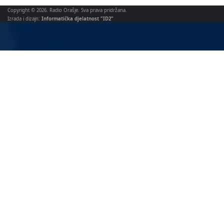
Copyright © 2026. Radio Orašje. Sva prava pridržana.
Izrada i dizajn:
Informatička djelatnost "ID2"