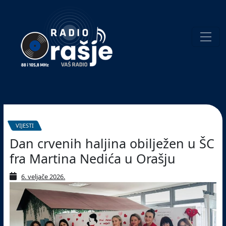
Welcome
to
our
website!
Pretraživanje
VIJESTI
Dan crvenih haljina obilježen u ŠC
fra Martina Nedića u Orašju
6. veljače 2026.