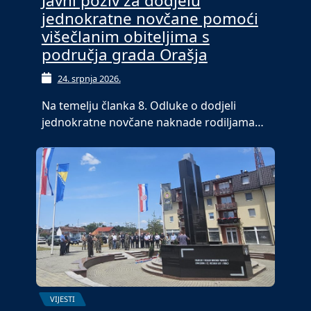
Javni poziv za dodjelu
jednokratne novčane pomoći
višečlanim obiteljima s
područja grada Orašja
24. srpnja 2026.
Na temelju članka 8. Odluke o dodjeli
jednokratne novčane naknade rodiljama…
VIJESTI