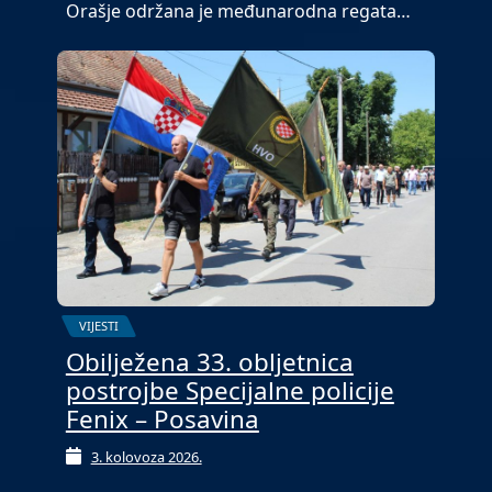
Orašje održana je međunarodna regata…
VIJESTI
Obilježena 33. obljetnica
postrojbe Specijalne policije
Fenix – Posavina
3. kolovoza 2026.