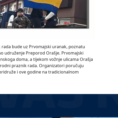
k rada bude uz Prvomajski uranak, poznatu
rno udruženje Preporod Orašje. Prvomajski
dinskoga doma, a tijekom vožnje ulicama Orašja
odni praznik rada. Organizatori poručuju
pridruže i ove godine na tradicionalnom