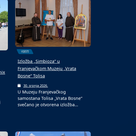
VIJESTI
Izložba „Simbioza“ u
Franjevačkom Muzeju „Vrata
nix
Bosne“ Tolisa
30. srpnja 2026.
U Muzeju Franjevačkog
samostana Tolisa „Vrata Bosne“
j
svečano je otvorena izložba…