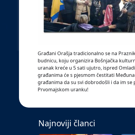
Građani Orašja tradicionalno se na Prazni
budnicu, koju organizira Bošnjačka kultu
uranak kreće u 5 sati ujutro, ispred Omla
građanima će s pjesmom čestitati Međunar
građanima da su svi dobrodošli i da im se 
Prvomajskom uranku!
Najnoviji članci