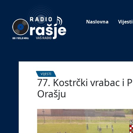
Welcome
to
our
Naslovna
Vijesti
website!
VIJESTI
77. Kostrčki vrabac i
Orašju
30. travnja 2025.