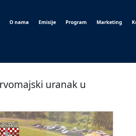
O nama
Emisije
Program
Marketing
K
 Prvomajski uranak u