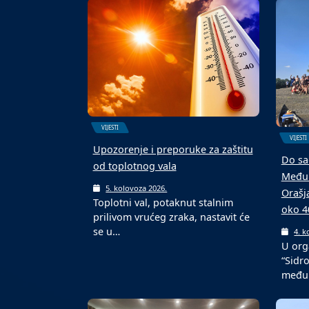
VIJESTI
VIJESTI
Upozorenje i preporuke za zaštitu
Do sa
od toplotnog vala
Međun
5. kolovoza 2026.
Orašj
Toplotni val, potaknut stalnim
oko 4
prilivom vrućeg zraka, nastavit će
se u…
4. k
U org
“Sidr
među