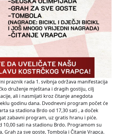
i praznik rada 1. svibnja održava manifestacija
o druženje mještana i dragih gostiju, cilj
acije, ali i nasmijati kroz čitanje anegdota
oteklu godinu dana. Dvodnevni program počet će
rta sa stadiona Brdo od 17,30 sati , a doček
ogat zabavni program, uz gratis hranu i piće.
a od 10,00 sati na stadionu Brdo. Programom su
a, Grah za sve goste, Tombola i Čitanje Vrapca.