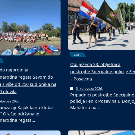
VIJESTI
Obilježena 33. obljetnica
da najbrojnija
postrojbe Specijalne policije Fe
arodna regata Savom do
– Posavina
a s više od 250 sudionika na
3. kolovoza 2026.
0 plovila
Pripadnici postrojbe Specijalne
policije Fenix Posavina u Donjo
olovoza 2026.
Mahali su na…
anizaciji Kajak kanu kluba
o” Orašje održana je
narodna regata…