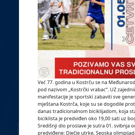
Već 77. godina u Kostrču se na Međunarodn
pod nazivom „Kostrčki vrabac“. UZ zajedničk
manifestacije je sportski zabaviti sve gener
mještana Kostrča, koje su se dogodile pr
danas tradicionalnom biciklijadom, koja sta
biciklista je predviđen oko 19,00 sati uz b
Središnji dio proslave je sutra 01. svibnj
predviđene: Dječje utrke, Seoska olimpijad