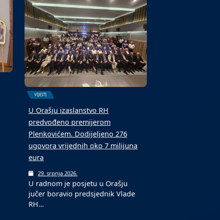
5. kolovoza 2026.
Toplotni val, potaknut stalnim
prilivom vrućeg zraka, nastavit će
…
se u…
VIJESTI
U Orašju izaslanstvo RH
predvođeno premijerom
Plenkovićem. Dodijeljeno 276
ugovora vrijednih oko 7 milijuna