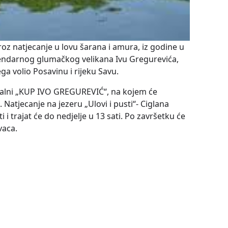
oz natjecanje u lovu šarana i amura, iz godine u
endarnog glumačkog velikana Ivu Gregurevića,
ga volio Posavinu i rijeku Savu.
jalni „KUP IVO GREGUREVIĆ“, na kojem će
. Natjecanje na jezeru „Ulovi i pusti“- Ciglana
 i trajat će do nedjelje u 13 sati. Po završetku će
 ribolovaca.