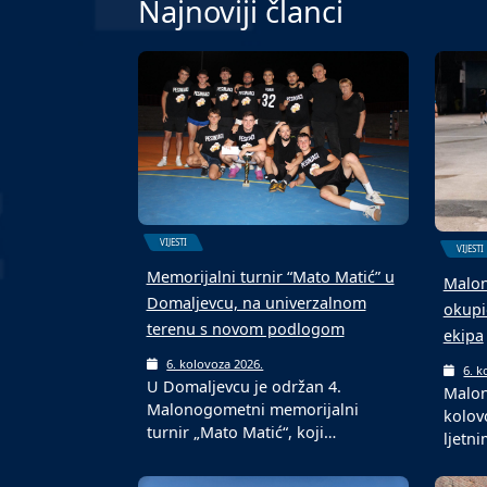
Najnoviji članci
VIJESTI
VIJESTI
Memorijalni turnir “Mato Matić” u
Malon
Domaljevcu, na univerzalnom
okupi