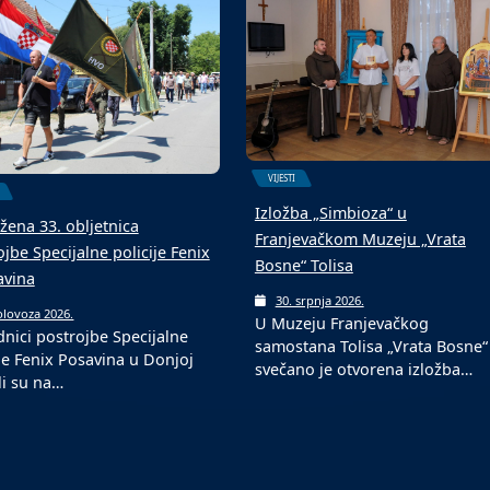
6. kolovoza 2026.
Fond za profesionalnu
olovoza 2026.
ogometni turniri u srpnju i
rehabilitaciju i zapošljavanje
ozu tradicionalni su među
osoba sa invaliditetom jučer je
im događajima…
VIJESTI
Izložba „Simbioza“ u
žena 33. obljetnica
Franjevačkom Muzeju „Vrata
jbe Specijalne policije Fenix
Bosne“ Tolisa
avina
30. srpnja 2026.
olovoza 2026.
U Muzeju Franjevačkog