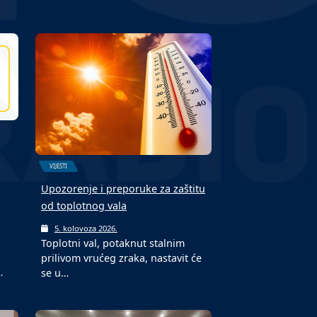
VIJESTI
Upozorenje i preporuke za zaštitu
od toplotnog vala