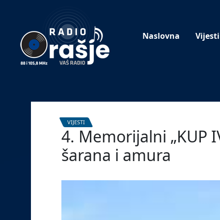
Welcome
to
our
Naslovna
Vijesti
website!
VIJESTI
4. Memorijalni „KUP 
šarana i amura
1. rujna 2022.