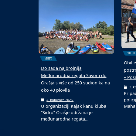
terenu s novom podlogom
ekipa
6. kolovoza 2026.
6. k
U Domaljevcu je održan 4.
Malon
Malonogometni memorijalni
kolov
turnir „Mato Matić“, koji…
ljetn
VIJESTI
VIJESTI
Obilje
Do sada najbrojnija
postro
Međunarodna regata Savom do
– Pos
Orašja s više od 250 sudionika na
3. k
oko 40 plovila