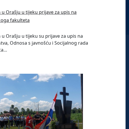
u Orašju u tijeku prijave za upis na
koga fakulteta
u Orašju u tijeku su prijave za upis na
tva, Odnosa s javnošću i Socijalnog rada
šta…