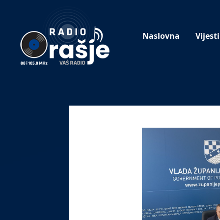
Welcome
to
our
Naslovna
Vijesti
website!