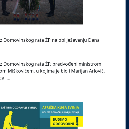
 iz Domovinskog rata ŽP na obilježavanju Dana
 iz Domovinskog rata ŽP, predvođeni ministrom
jom Miškovićem, u kojima je bio i Marijan Arlović,
ca i…