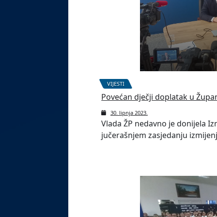
VIJESTI
Povećan dječji doplatak u Župan
30. lipnja 2023.
Vlada ŽP nedavno je donijela I
jučerašnjem zasjedanju izmijenj