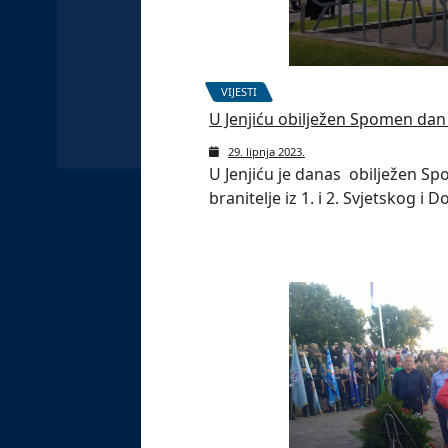
VIJESTI
U Jenjiću obilježen Spomen dan 
29. lipnja 2023.
U Jenjiću je danas obilježen Sp
branitelje iz 1. i 2. Svjetskog 