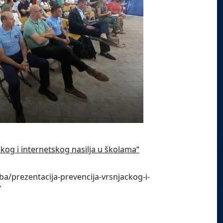
čkog i internetskog nasilja u školama“
a/prezentacija-prevencija-vrsnjackog-i-
/