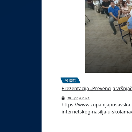
VIJESTI
Prezentacija „Prevencija vršnja
30. lipnja 2023.
https://www.zupanijaposavska.b
internetskog-nasilja-u-skolama