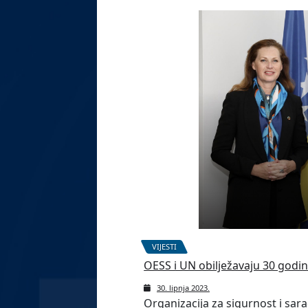
VIJESTI
OESS i UN obilježavaju 30 godin
30. lipnja 2023.
Organizacija za sigurnost i sara